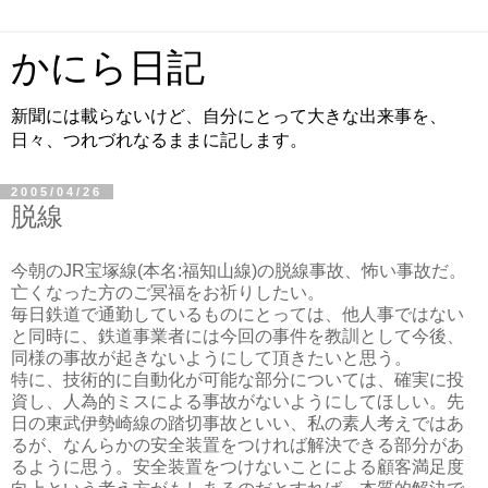
かにら日記
新聞には載らないけど、自分にとって大きな出来事を、
日々、つれづれなるままに記します。
2005/04/26
脱線
今朝のJR宝塚線(本名:福知山線)の脱線事故、怖い事故だ。
亡くなった方のご冥福をお祈りしたい。
毎日鉄道で通勤しているものにとっては、他人事ではない
と同時に、鉄道事業者には今回の事件を教訓として今後、
同様の事故が起きないようにして頂きたいと思う。
特に、技術的に自動化が可能な部分については、確実に投
資し、人為的ミスによる事故がないようにしてほしい。先
日の東武伊勢崎線の踏切事故といい、私の素人考えではあ
るが、なんらかの安全装置をつければ解決できる部分があ
るように思う。安全装置をつけないことによる顧客満足度