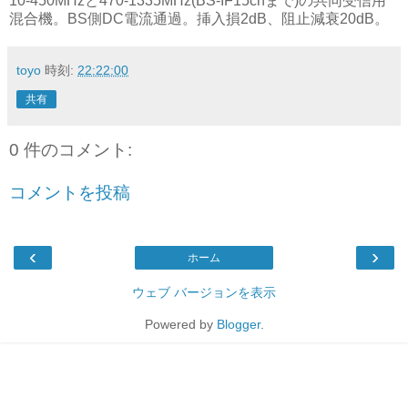
10-450MHzと470-1335MHz(BS-IF15chまで)の共同受信用
混合機。BS側DC電流通過。挿入損2dB、阻止減衰20dB。
toyo
時刻:
22:22:00
共有
0 件のコメント:
コメントを投稿
‹
›
ホーム
ウェブ バージョンを表示
Powered by
Blogger
.