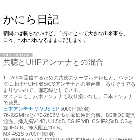
かにら日記
新聞には載らないけど、自分にとって大きな出来事を、
日々、つれづれなるままに記します。
2006/03/24
共聴とUHFアンテナとの混合
1-12chを受信するための共聴のケーブルテレビと、ベラン
ダに上げたUHF/BS/CSアンテナとの混合機。ありそうであ
まりないので、備忘録としてメモ。
マスプロも、八木アンテナも取り扱いなし。日本アンテナ
で発見。
日本アンテナ M-VUS-SP
5000円(税別)
76-222MHzと470-2602MHzの家庭用混合機。BS側DC電流
通過。挿入損V1dB, U1.5dB, BS-IF2dB, CS-IF2.5dB, CS左
旋-IF4dB。挿入阻止20dB。
MX-451S 5700円(税別)