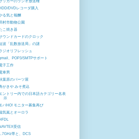
サッカーのラジオ放送権
HDD/DVDレコーダ購入
やる気と報酬
羽村市動物公園
たこ焼き器
サウンドカードのクロック
短波「乱数放送局」の謎
ラジオリフレッシュ
gmail、POP3/SMTPサポート
電子工作
電車男
秋葉原のパーツ屋
寿がきや みそ煮込
エントリー内での日本語カテゴリー名表
示
モバHO! モニター募集再び
磁気嵐とオーロラ
HFDL
NAVTEX受信
1.7GHz帯と、DCS