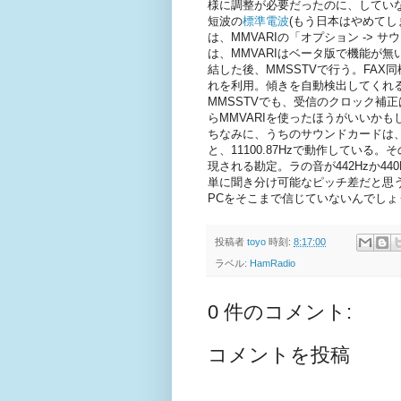
様に調整が必要だったのに、してい
短波の
標準電波
(もう日本はやめて
は、MMVARIの「オプション ->
は、MMVARIはベータ版で機能が無いの
結した後、MMSSTVで行う。FAX
れを利用。傾きを自動検出してくれる
MMSSTVでも、受信のクロック補
らMMVARIを使ったほうがいいかも
ちなみに、うちのサウンドカードは、
と、11100.87Hzで動作している。そ
現される勘定。ラの音が442Hzか4
単に聞き分け可能なピッチ差だと思
PCをそこまで信じていないんでしょ
投稿者
toyo
時刻:
8:17:00
ラベル:
HamRadio
0 件のコメント:
コメントを投稿