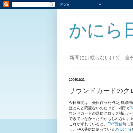
かにら
新聞には載らないけど、自
2004/11/21
サウンドカードのク
今日昼間は、先日作ったPCと無線
ほとんど問題ないのだけど、相手が
ウンドカードの送信クロック補正が
できていなかったのかもしれない。
これがずれていると、
FAX受信
時に
し、FAX受信に使っている
JVComm