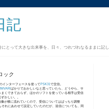
日記
分にとって大きな出来事を、日々、つれづれなるままに記
ロック
機のインターフェースを使って
PSK31
で交信。
MMVARI
ばかりでおかしいなと思っていたら、どうやら、サ
うまくできておらず、ほかのソフトを使っている相手は受信
恥ずかしい。。
画像が横に流れていくので、受信についてはばっちり調整
もそれにあわせて設定していたのだが、送信についても、同