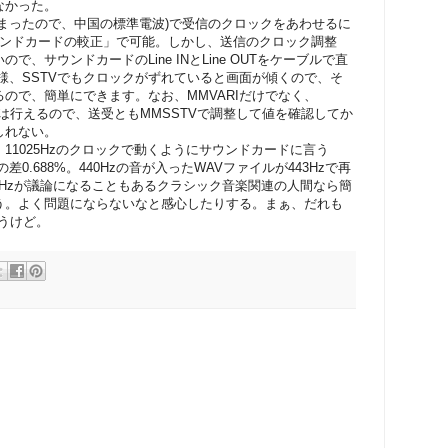
なかった。
しまったので、中国の標準電波)で受信のクロックをあわせるに
 サウンドカードの較正」で可能。しかし、送信のクロック調整
で、サウンドカードのLine INとLine OUTをケーブルで直
同様、SSTVでもクロックがずれていると画面が傾くので、そ
ので、簡単にできます。なお、MMVARIだけでなく、
正は行えるので、送受ともMMSSTVで調整して値を確認してか
しれない。
11025Hzのクロックで動くようにサウンドカードに言う
の差0.688%。440Hzの音が入ったWAVファイルが443Hzで再
40Hzが議論になることもあるクラシック音楽関連の人間なら簡
う。よく問題にならないなと感心したりする。まぁ、だれも
うけど。