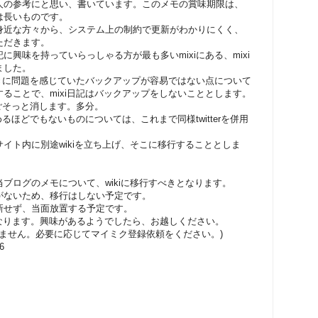
人の参考にと思い、書いています。このメモの賞味期限は、
は長いものです。
身近な方々から、システム上の制約で更新がわかりにくく、
ただきます。
興味を持っていらっしゃる方が最も多いmixiにある、mixi
ました。
ときに問題を感じていたバックアップが容易ではない点について
ることで、mixi日記はバックアップをしないこととします。
くごそっと消します。多分。
るほどでもないものについては、これまで同様twitterを併用
イト内に別途wikiを立ち上げ、そこに移行することとしま
ブログのメモについて、wikiに移行すべきとなります。
がないため、移行はしない予定です。
新せず、当面放置する予定です。
なります。興味があるようでしたら、お越しください。
られません。必要に応じてマイミク登録依頼をください。)
76