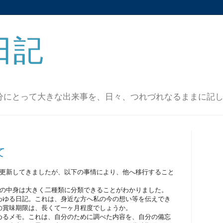
日記
分にとって大きな出来事を、日々、つれづれなるままに記
て
を更新してきましたが、以下の事情により、他へ移行すること
グの中身は大きく二種類に分類できることがわかりました。
わゆる日記。これは、身近な方へ私の今の想い等を伝えでき
の賞味期限は、長くて一ヶ月程度でしょうか。
めるメモ。これは、自分のために調べた内容を、自分の備忘