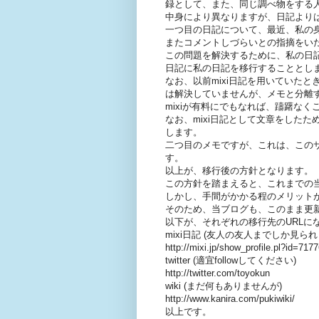
録として、また、同じ調べ物をする
中身により異なりますが、日記より
一つ目の日記について、最近、私の
またコメントしづらいとの指摘をい
この問題を解決するために、私の日記に
日記に私の日記を移行することとし
なお、以前mixi日記を用いていた
は解決していませんが、メモと分離す
mixiが有料にでもなれば、躊躇な
なお、mixi日記として文章をしたため
します。
二つ目のメモですが、これは、このサ
す。
以上が、移行後の方針となります。
この方針を踏まえると、これまでの当
しかし、手間がかかる程のメリット
そのため、当ブログも、このまま更
以下が、それぞれの移行先のURLに
mixi日記 (友人の友人までしか見
http://mixi.jp/show_profile.pl?id=717
twitter (適宜followしてください)
http://twitter.com/toyokun
wiki (まだ何もありませんが)
http://www.kanira.com/pukiwiki/
以上です。