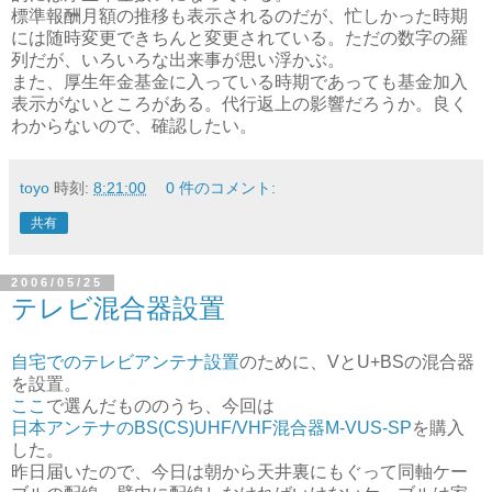
標準報酬月額の推移も表示されるのだが、忙しかった時期
には随時変更できちんと変更されている。ただの数字の羅
列だが、いろいろな出来事が思い浮かぶ。
また、厚生年金基金に入っている時期であっても基金加入
表示がないところがある。代行返上の影響だろうか。良く
わからないので、確認したい。
toyo
時刻:
8:21:00
0 件のコメント:
共有
2006/05/25
テレビ混合器設置
自宅でのテレビアンテナ設置
のために、VとU+BSの混合器
を設置。
ここ
で選んだもののうち、今回は
日本アンテナのBS(CS)UHF/VHF混合器M-VUS-SP
を購入
した。
昨日届いたので、今日は朝から天井裏にもぐって同軸ケー