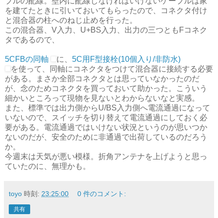
ブルの配線。壁内に配線しなければいけないケーブルは家
を建てたときに引いておいてもらったので、コネクタ付け
と混合器の柱へのねじ止めを行った。
この混合器、V入力、U+BS入力、出力の三つともFコネク
タであるので、
5CFBの同軸
に、
5C用F型接栓(10個入り/非防水)
を使って、同軸にコネクタをつけて混合器に接続する必要
がある。まさか全部コネクタとは思っていなかったのだ
が、念のためコネクタを買っておいて助かった。こういう
細かいところって現物を見ないとわからないなと実感。
また、標準では出力側からU/BS入力側へ電流通過になって
いないので、スイッチを切り替えて電流通過にしておく必
要がある。電流通過ではいけない状況というのが思いつか
ないのだが、安全のために非通過で出荷しているのだろう
か。
今週末は天気が悪い模様。折角アンテナを上げようと思っ
ていたのに、無理かも。
toyo
時刻:
23:25:00
0 件のコメント:
共有