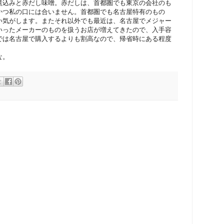
煮込みと赤だし味噌。赤だしは、首都圏でも東京の会社のも
かつ私の口には合いません。首都圏でも名古屋特有のもの
い気がします。またそれ以外でも最近は、名古屋でメジャー
いったメーカーのものを扱うお店が増えてきたので、入手容
では名古屋で購入するよりも割高なので、帰省時にある程度
な。