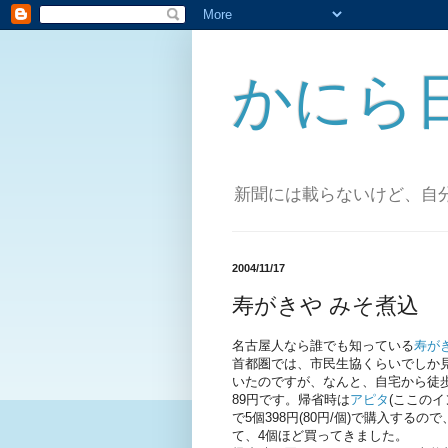
かにら
新聞には載らないけど、自
2004/11/17
寿がきや みそ煮込
名古屋人なら誰でも知っている
寿が
首都圏では、市民生協くらいでしか
いたのですが、なんと、自宅から徒
89円です。帰省時は
アピタ
(ここの
で5個398円(80円/個)で購入す
て、4個ほど買ってきました。