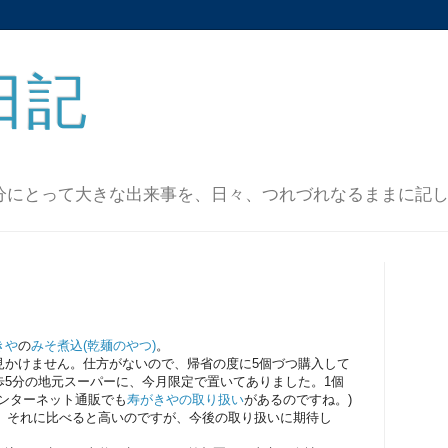
日記
分にとって大きな出来事を、日々、つれづれなるままに記
きや
の
みそ煮込(乾麺のやつ)
。
見かけません。仕方がないので、帰省の度に5個づつ購入して
歩5分の地元スーパーに、今月限定で置いてありました。1個
インターネット通販でも
寿がきやの取り扱い
があるのですね。)
るので、それに比べると高いのですが、今後の取り扱いに期待し