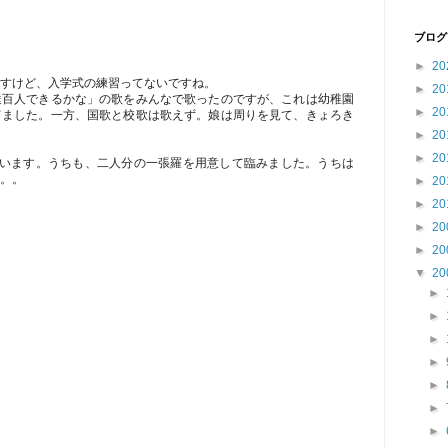
ブログ
►
20
すけど、入学式の練習ってないですね。
►
20
達百人できるかな」の歌をみんなで歌ったのですが、これは幼稚園
►
20
てました。一方、国歌と校歌は歌えず。娘は周りを見て、きょろき
►
20
►
20
ざいます。うちも、二人分の一張羅を用意して臨みました。うちは
。。
►
20
►
20
►
20
►
20
▼
20
►
►
►
►
►
►
►