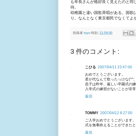
も年長さんが格好良く見えたのと同
待。
幼稚園と違い国歌斉唱がある。国歌(
り。なんとなく東京都民でなくてよ
投稿者
toyo
時刻:
21:59:00
3 件のコメント:
こひる
2007/04/11 23:47:00
おめでとうございます。
君が代なんて歌ったっけな(^^;
息子は昨年、厳しい卒園式の練
入学式の練習がないことが非常に
返信
TOMMY
2007/04/12 8:27:00
ご入学おめでとうございます。
式を無事終えることができたと
返信