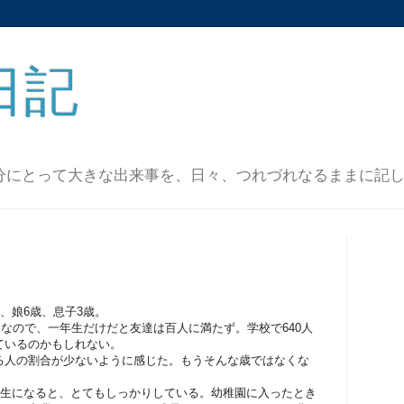
日記
分にとって大きな出来事を、日々、つれづれなるままに記
、娘6歳、息子3歳。
。なので、一年生だけだと友達は百人に満たず。学校で640人
ているのかもしれない。
る人の割合が少ないように感じた。もうそんな歳ではなくな
年生になると、とてもしっかりしている。幼稚園に入ったとき