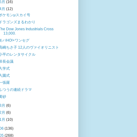
5月
(16)
4月
(12)
ポケモンμスカイ号
ドラゴンズまるわかり
The Dow Jones Industrials Cross
13,000.
モバHO!+ワンセグ
高嶋ちさ子 12人のヴァイオリニスト
小平のレンタサイクル
班長会議
入学式
入園式
一張羅
ふつうの連続ドラマ
黄砂
3月
(6)
2月
(6)
1月
(10)
06
(136)
05
(268)