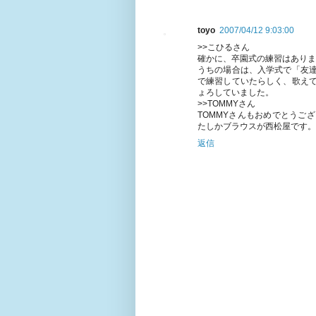
toyo
2007/04/12 9:03:00
>>こひるさん
確かに、卒園式の練習はありま
うちの場合は、入学式で「友
で練習していたらしく、歌え
ょろしていました。
>>TOMMYさん
TOMMYさんもおめでとうご
たしかブラウスが西松屋です。
返信