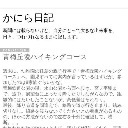
かにら日記
新聞には載らないけど、自分にとって大きな出来事を、
日々、つれづれなるままに記します。
2005/11/28
青梅丘陵ハイキングコース
週末に、幼稚園の任意の親子行事で「青梅丘陵ハイキング
コース」へ。園児すべてに案内が言っているはずだが、参
加したのは8家族ぐらいかな。
青梅鉄道公園の隣、永山公園から西へ歩き、宮ノ平駅ま
で。途中、展望台に上ったり降りたりしながらなので、距
離的にはたいしたことないが、高低差はそれなり。
最後、降りる道を間違えて、線路で道が行き止まり。踏み
切りなし。線路を渡らないでくださいとの看板があるもの
の、ほかに方法がないので左右を十分に確認して、横
断。。。