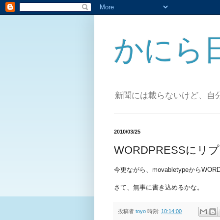
かにら
新聞には載らないけど、自
2010/03/25
WORDPRESSにリ
今更ながら、movabletypeから
さて、無事に書き込めるかな。
投稿者
toyo
時刻:
10:14:00