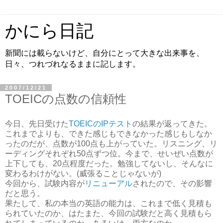
かにら日記
新聞には載らないけど、自分にとって大きな出来事を、
日々、つれづれなるままに記します。
2007/12/21
TOEICの点数の信頼性
今日、先日受けた
TOEICのIPテスト
の結果が返ってきた。
これまでよりも、できた感じもできなかった感じもしなか
ったのだが、点数が100点も上がっていた。リスニング、リ
ーディングそれぞれ50点ずつ位。今まで、せいぜい点数が
上下しても、20点程度だった。勉強してないし、そんなに
変わるわけがない。(威張ることじゃないが)
今回から、試験内容が
リニューアル
されたので、その影響
だと思う。
果たして、私の本当の英語の能力は、これまで低く見積も
られていたのか、はたまた、今回の試験だと高く見積もら