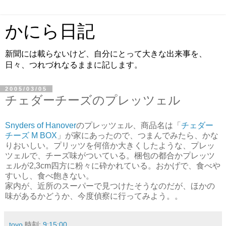
かにら日記
新聞には載らないけど、自分にとって大きな出来事を、
日々、つれづれなるままに記します。
2005/03/05
チェダーチーズのプレッツェル
Snyders of Hanover
のプレッツェル、商品名は「
チェダー
チーズ M BOX
」が家にあったので、つまんでみたら、かな
りおいしい。プリッツを何倍か大きくしたような、プレッ
ツェルで、チーズ味がついている。梱包の都合かプレッツ
ェルが2,3cm四方に粉々に砕かれている。おかげで、食べや
すいし、食べ飽きない。
家内が、近所のスーパーで見つけたそうなのだが、ほかの
味があるかどうか、今度偵察に行ってみよう。。
toyo
時刻:
9:15:00