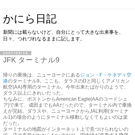
かにら日記
新聞には載らないけど、自分にとって大きな出来事を、
日々、つれづれなるままに記します。
2007/09/16
JFK ターミナル9
帰りの乗換は、ニューヨークにある
ジョン・F・ケネディ空
港
のターミナル9。ここも、ダラスのDと同じくアメリカン
航空(AA)専用のターミナル。今年出来たばかりのようで、
ダラス以上にきれいだった。
ちなみに、ボストンからAmerican Eagle(AAのコードシェ
ア)で来て、成田までもAAだったので、ターミナル内で乗換
えが完結。ダラスや、ニューヨークからJAL利用(ターミナ
ル1)の場合のようにターミナル移動しなくてもよいのは楽
だった。
ターミナルの地図がインターネット上で見つけられないの