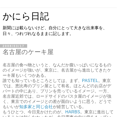
かにら日記
新聞には載らないけど、自分にとって大きな出来事を、
日々、つれづれなるままに記します。
2008/03/17
名古屋のケーキ屋
名古屋の食べ物というと、なんだか腹いっぱいになるもの
のイメージが強いが、東京に、名古屋から進出してきたケ
ーキ屋もいくつかある。
誰でも知っているところとしては、まず、
PASTEL
。東京
では、恵比寿のプリン屋として有名。ほとんどのお店がデ
パートの中にあり、プリンを売っているイメージ。一方、
名古屋近郊では、ロードサイドのパスタ屋のイメージが強
く、東京でのイメージとの差が面白いように思う。どうで
もいいが
知多家と同じ会社
が経営している。
もうひとつ、今日見かけたのが、
HARBS
。東京に進出して