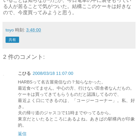
いることは知らなかったが、今日電車の中に袋をもってい
る人が居ることで気がついた。結構ここのケーキは好きな
ので、今度買ってみようと思う。
toyo
時刻:
3:48:00
共有
2 件のコメント:
こひる
2008/03/18 11:07:00
HARBSって名古屋発信なの？知らなかった。
最近食べてません。中心の方、行けない田舎者なんだもの。
ケーキは買ってきてもらうものだと認識してるので、
最近よく口にできるのは、「コージーコーナー」。私、好
き。
夫の帰り道のジャスコで11時までやってるから。
東京だといたるところにあるよね。あきばの駅構内が印象
的。
返信