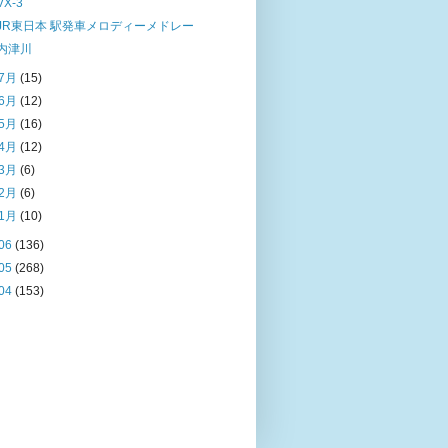
VX-3
JR東日本 駅発車メロディーメドレー
内津川
7月
(15)
6月
(12)
5月
(16)
4月
(12)
3月
(6)
2月
(6)
1月
(10)
06
(136)
05
(268)
04
(153)