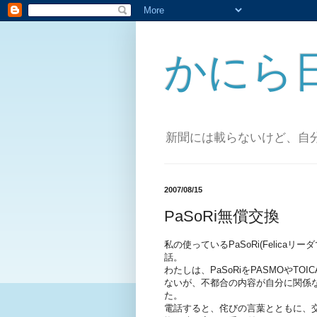
かにら
新聞には載らないけど、自
2007/08/15
PaSoRi無償交換
私の使っているPaSoRi(Felicaリー
話。
わたしは、PaSoRiをPASMOや
ないが、不都合の内容が自分に関係
た。
電話すると、侘びの言葉とともに、