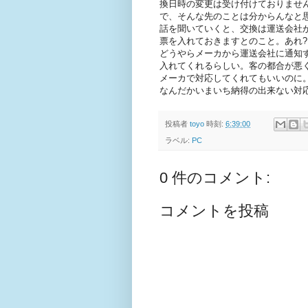
換日時の変更は受け付けておりませ
で、そんな先のことは分からんなと
話を聞いていくと、交換は運送会社
票を入れておきますとのこと。あれ?
どうやらメーカから運送会社に通知
入れてくれるらしい。客の都合が悪
メーカで対応してくれてもいいのに
なんだかいまいち納得の出来ない対
投稿者
toyo
時刻:
6:39:00
ラベル:
PC
0 件のコメント:
コメントを投稿