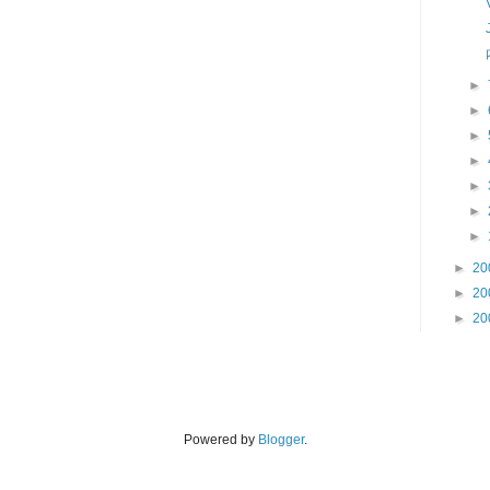
►
►
►
►
►
►
►
►
20
►
20
►
20
Powered by
Blogger
.